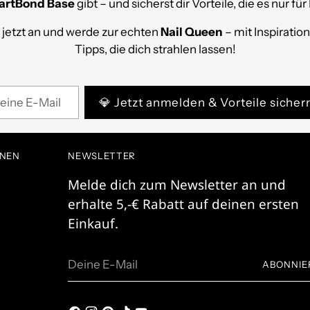
rtBond Base
gibt – und sicherst dir Vorteile, die es nur für 
 jetzt an und werde zur echten
Nail Queen
– mit Inspiratio
Tipps, die dich strahlen lassen!
ine
💎 Jetzt anmelden & Vorteile sicher
l
ONEN
NEWSLETTER
Melde dich zum Newsletter an und
erhalte 5,-€ Rabatt auf deinen ersten
Einkauf.
Deine
ABONNIE
E-
Mail