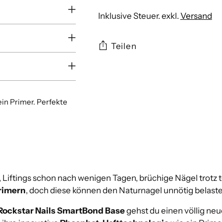
Inklusive Steuer. exkl.
Versand
Teilen
Produkt
in
den
ein Primer. Perfekte
Warenkorb
legen
 Liftings schon nach wenigen Tagen, brüchige Nägel trotz 
rimern
, doch diese können den Naturnagel unnötig belaste
Rockstar Nails SmartBond Base
gehst du einen völlig ne