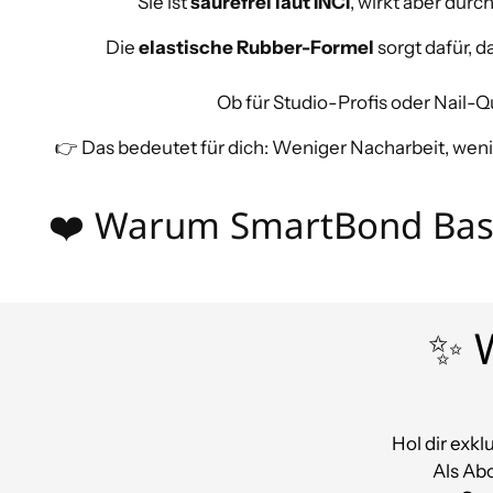
Sie ist
säurefrei laut INCI
, wirkt aber durc
Die
elastische Rubber-Formel
sorgt dafür, 
Ob für Studio-Profis oder Nail-
👉 Das bedeutet für dich: Weniger Nacharbeit, weni
❤️ Warum SmartBond Base 
✨ W
Hol dir exk
Als Ab