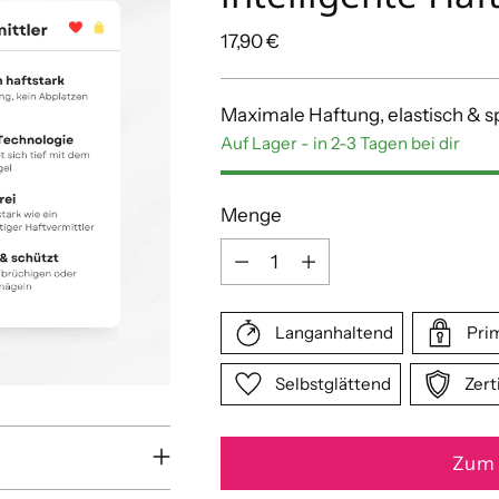
Regulärer
17,90 €
Preis
Maximale Haftung, elastisch & spl
Auf Lager - in 2-3 Tagen bei dir
Menge
Menge
Langanhaltend
Prim
Selbstglättend
Zerti
Zum 