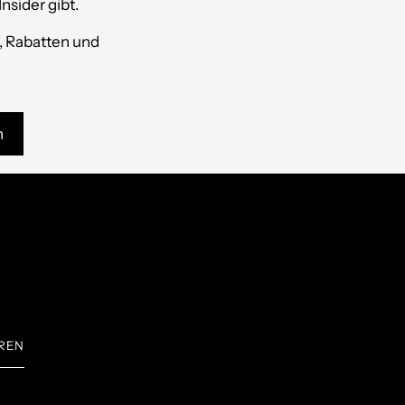
Insider gibt.
n, Rabatten und
n
REN