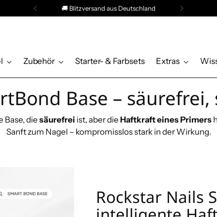
🚚 Blitzversand aus Deutschland
l
Zubehör
Starter- & Farbsets
Extras
Wis
rtBond Base – säurefrei,
e Base, die
säurefrei
ist, aber die
Haftkraft eines Primers
h
Sanft zum Nagel – kompromisslos stark in der Wirkung.
Rockstar Nails 
intelligente Ha