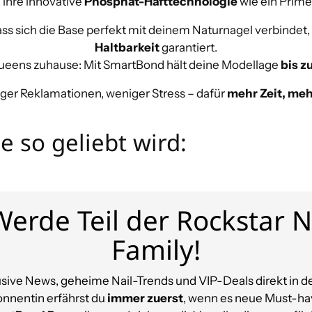
h ihre innovative
Phosphat-Hafttechnologie
wie ein Prime
dass sich die Base perfekt mit deinem Naturnagel verbind
Haltbarkeit
garantiert.
Queens zuhause: Mit SmartBond hält deine Modellage
bis z
ger Reklamationen, weniger Stress – dafür
mehr Zeit, me
so geliebt wird:
erde Teil der Rockstar N
Family!
lusive News, geheime Nail-Trends und VIP-Deals direkt in de
onnentin erfährst du
immer zuerst
, wenn es neue Must-ha