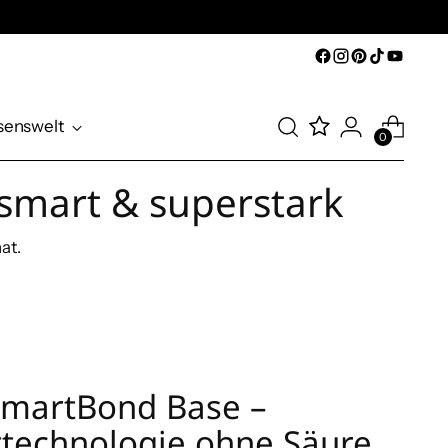
senswelt
0
 smart & superstark
at.
SmartBond Base –
fttechnologie ohne Säure