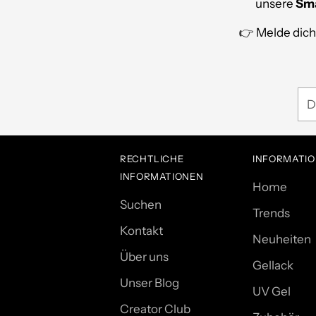
unsere
Sma
👉 Melde dich
De
E-
Mai
RECHTLICHE
INFORMATI
INFORMATIONEN
Home
Suchen
Trends
Kontakt
Neuheiten
Über uns
Gellack
Unser Blog
UV Gel
Creator Club