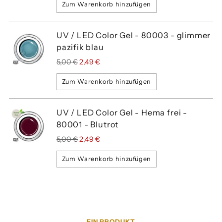
Zum Warenkorb hinzufügen
UV / LED Color Gel - 80003 - glimmer
pazifik blau
Regulärer
5,00 €
2,49 €
Preis
Zum Warenkorb hinzufügen
UV / LED Color Gel - Hema frei -
80001 - Blutrot
Regulärer
5,00 €
2,49 €
Preis
Zum Warenkorb hinzufügen
EIN PRODUKT