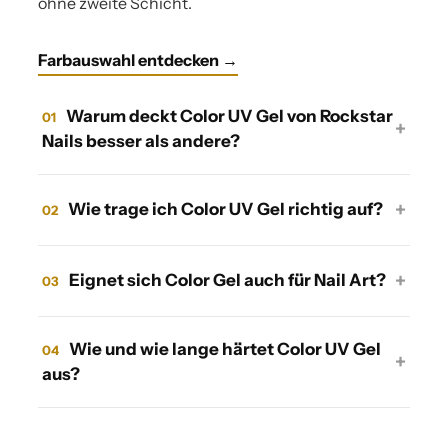
ohne zweite Schicht.
Farbauswahl entdecken →
Warum deckt Color UV Gel von Rockstar
01
+
Nails besser als andere?
+
Wie trage ich Color UV Gel richtig auf?
02
+
Eignet sich Color Gel auch für Nail Art?
03
Wie und wie lange härtet Color UV Gel
04
+
aus?