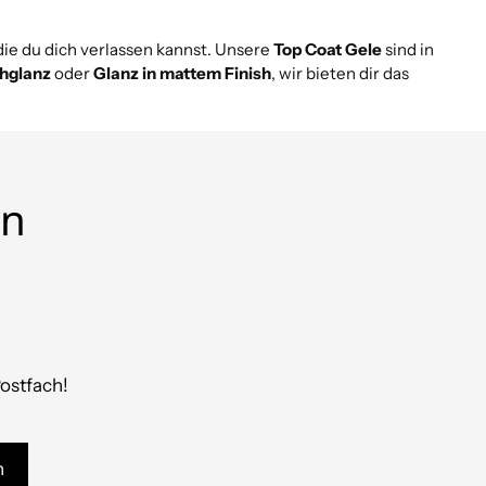
 die du dich verlassen kannst. Unsere
Top Coat Gele
sind in
hglanz
oder
Glanz in mattem Finish
, wir bieten dir das
en
Postfach!
n