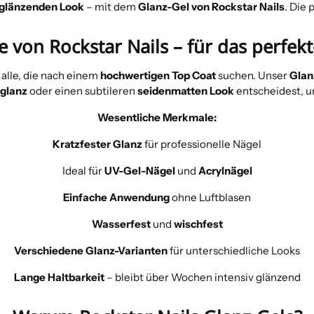
-glänzenden Look
– mit dem
Glanz-Gel von Rockstar Nails
. Die 
e von Rockstar Nails – für das perfek
 alle, die nach einem
hochwertigen Top Coat
suchen. Unser
Glan
hglanz
oder einen subtileren
seidenmatten Look
entscheidest, un
Wesentliche Merkmale:
Kratzfester Glanz
für professionelle Nägel
Ideal für
UV-Gel-Nägel
und
Acrylnägel
Einfache Anwendung
ohne Luftblasen
Wasserfest
und
wischfest
Verschiedene Glanz-Varianten
für unterschiedliche Looks
Lange Haltbarkeit
– bleibt über Wochen intensiv glänzend