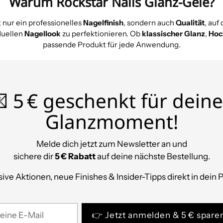
Warum Rockstar Nails Glanz-Gele?
t nur ein professionelles
Nagelfinish
, sondern auch
Qualität
, auf
duellen
Nagellook
zu perfektionieren. Ob
klassischer Glanz
,
Hoc
passende Produkt für jede Anwendung.
 5 € geschenkt für dein
Glanzmoment!
Melde dich jetzt zum Newsletter an und
sichere dir
5 € Rabatt
auf deine nächste Bestellung.
ive Aktionen, neue Finishes & Insider-Tipps direkt in dein 
ine
👉 Jetzt anmelden & 5 € spare