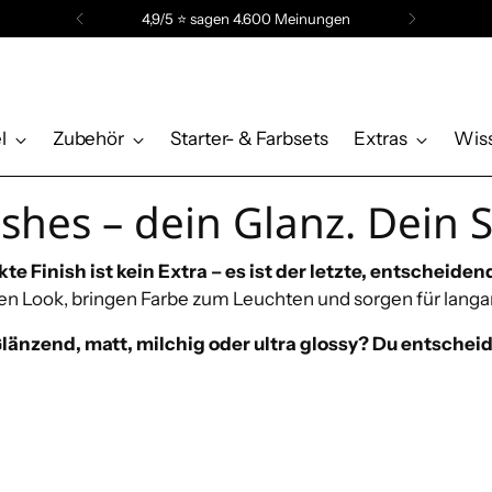
4,9/5 ⭐️ sagen 4.600 Meinungen
l
Zubehör
Starter- & Farbsets
Extras
Wis
shes – dein Glanz. Dein S
te Finish ist kein Extra – es ist der letzte, entscheiden
en Look, bringen Farbe zum Leuchten und sorgen für lan
länzend, matt, milchig oder ultra glossy? Du entscheid