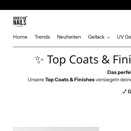
Home
Trends
Neuheiten
Gellack
UV Ge
✨ Top Coats & Fini
Das perfek
Unsere
Top Coats & Finishes
versiegeln dein
💅
G