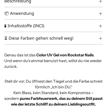
Beschreibung
in
den
📦 Anwendung
Warenkorb
legen
🧪 Inhaltsstoffe (INCI)
⏳ Diese Farben gehen schnell weg!
Genau das ist das
Color UV Gel von Rockstar Nails
.
Und wenn du’s einmal benutzt hast, willst du nie wieder
zurück.
Stell dir vor: Du öffnest den Tiegel und die Farbe schreit
förmlich „Ich bin DU.“
Kein Blass, kein Standard, kein Kompromiss –
sondern
pures Farbfeuerwerk, das zu deinem Stil passt
wie der letzte Schliff zu deinem Lieblingsoutfit.