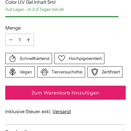
Color UV Gel Inhalt 5ml
Auf Lager - in 2-3 Tagen bei dir
Menge
Menge
Schnellhärtend
Hochpigmentiert
Vegan
Tierversuchsfrei
Zertifziert
Zum Warenkorb hinzufügen
Inklusive Steuer. exkl.
Versand
Produkt