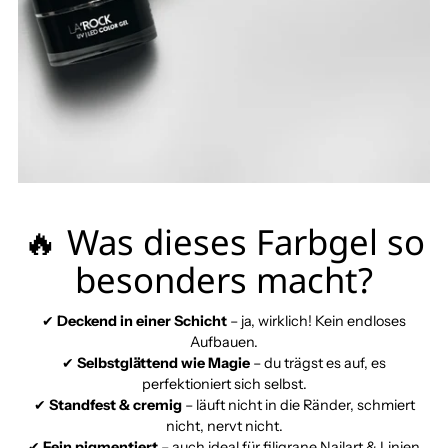
🔥 Was dieses Farbgel so
besonders macht?
✔
Deckend in einer Schicht
– ja, wirklich! Kein endloses
Aufbauen.
✔
Selbstglättend wie Magie
– du trägst es auf, es
perfektioniert sich selbst.
✔
Standfest & cremig
– läuft nicht in die Ränder, schmiert
nicht, nervt nicht.
✔
Fein pigmentiert
– auch ideal für filigrane Nailart & Linien