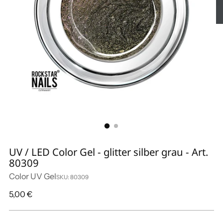
UV / LED Color Gel - glitter silber grau - Art.
80309
Color UV Gel
SKU: 80309
Regulärer
5,00 €
Preis