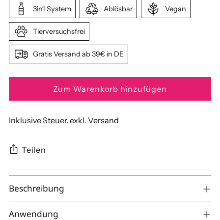
3in1 System
Ablösbar
Vegan
Tierversuchsfrei
Gratis Versand ab 39€ in DE
Zum Warenkorb hinzufügen
Inklusive Steuer. exkl.
Versand
Teilen
Produkt
Beschreibung
in
den
Warenkorb
Anwendung