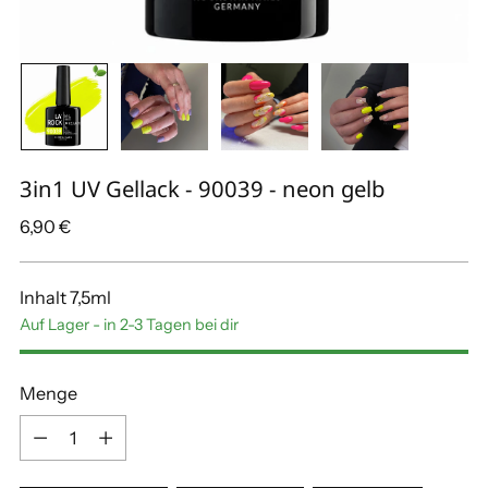
3in1 UV Gellack - 90039 - neon gelb
Regulärer
6,90 €
Preis
Inhalt 7,5ml
Auf Lager - in 2-3 Tagen bei dir
Menge
Menge