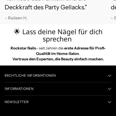
Deckkraft des Party Gellacks."
de
– Raileen H.
– 
🌟 Lass deine Nägel für dich
sprechen
Rockstar Nails
– seit Jahren die
erste Adresse für Profi-
Qualität im Home-Salon
.
Vertraue den Experten, die Beauty einfach machen.
RECHTLICHE INFORMATIONEN
INFORMATIONEN
NEWSLETTER