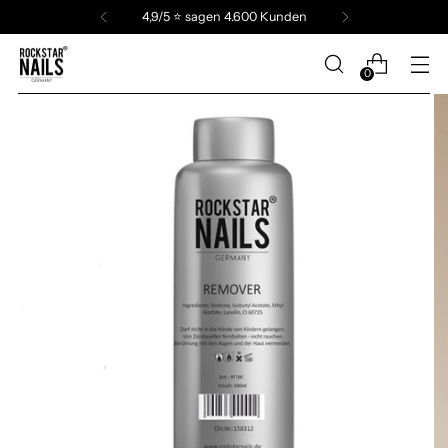
4,9/5 ⭐️ sagen 4.600 Kunden
0