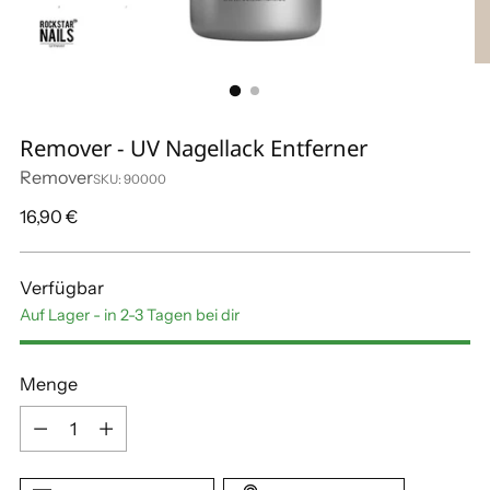
Remover - UV Nagellack Entferner
Remover
SKU: 90000
Regulärer
16,90 €
Preis
Verfügbar
Auf Lager - in 2-3 Tagen bei dir
Menge
Menge