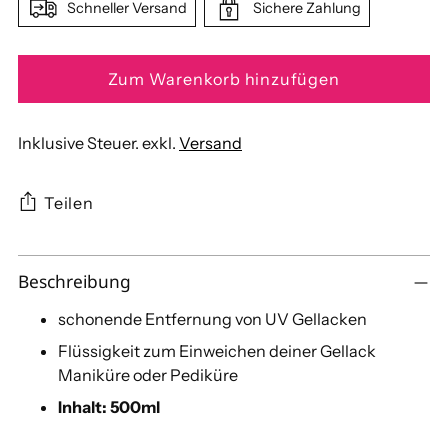
Schneller Versand
Sichere Zahlung
Zum Warenkorb hinzufügen
Inklusive Steuer. exkl.
Versand
Teilen
Produkt
Beschreibung
in
den
schonende Entfernung von UV Gellacken
Warenkorb
Flüssigkeit zum Einweichen deiner Gellack
legen
Maniküre oder Pediküre
Inhalt: 500ml