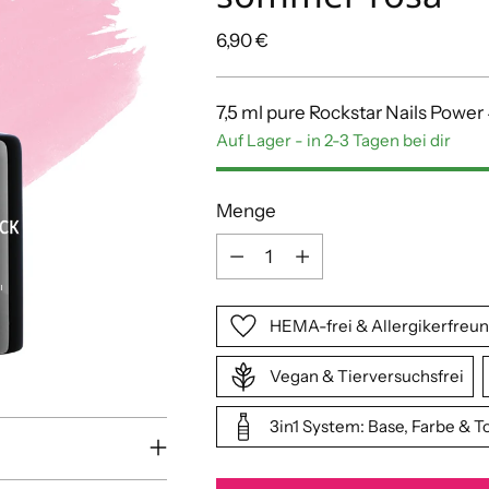
Regulärer
6,90 €
Preis
7,5 ml pure Rockstar Nails Power 
Auf Lager - in 2-3 Tagen bei dir
Menge
Menge
HEMA-frei & Allergikerfreun
Vegan & Tierversuchsfrei
3in1 System: Base, Farbe & T