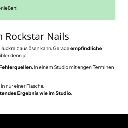
enießen!
n Rockstar Nails
r Juckreiz auslösen kann. Gerade
empfindliche
bler denn je.
Fehlerquellen.
In einem Studio mit engen Terminen
in nur einer Flasche.
tendes Ergebnis wie im Studio
.