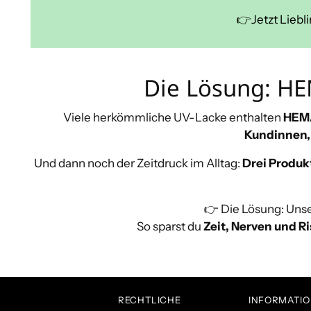
👉Jetzt Liebl
Die Lösung: HEM
Viele herkömmliche UV-Lacke enthalten
HEM
Kundinnen,
Und dann noch der Zeitdruck im Alltag:
Drei Produk
👉 Die Lösung: Uns
So sparst du
Zeit, Nerven und R
RECHTLICHE
INFORMATI