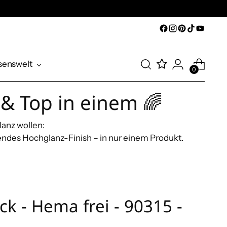
senswelt
0
 & Top in einem 🌈
lanz wollen:
endes Hochglanz-Finish – in nur einem Produkt.
k - Hema frei - 90315 -