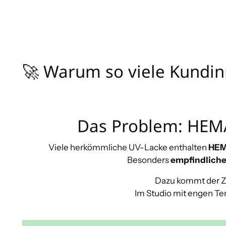
🚀 Warum so viele Kundin
Das Problem: HEMA 
Viele herkömmliche UV-Lacke enthalten
HE
Besonders
empfindliche
Dazu kommt der Ze
Im Studio mit engen Ter