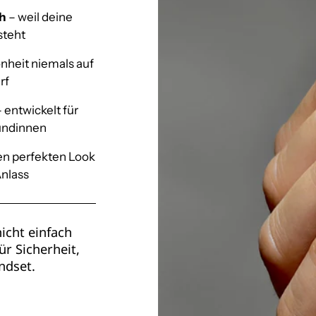
ch
– weil deine
steht
nheit niemals auf
rf
 entwickelt für
Kundinnen
en perfekten Look
nlass
icht einfach
ür Sicherheit,
ndset.