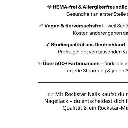
💎
HEMA-frei & Allergikerfreundli
Gesundheit an erster Stelle 
🌱
Vegan & tierversuchsfrei
– weil Schö
Kosten anderer gehen da
💅
Studioqualität aus Deutschland
–
Profis, geliebt von tausenden 
✨
Über 500+ Farbnuancen
– finde dein
für jede Stimmung & jeden A
👉 Mit Rockstar Nails kaufst du n
Nagellack – du entscheidest dich f
Qualität & ein Rockstar-Mi