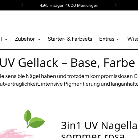
4,9/5 ⭐️ sagen 4.600 Meinungen
l
Zubehör
Starter- & Farbsets
Extras
Wis
UV Gellack – Base, Farbe
 die sensible Nägel haben und trotzdem kompromisslosen G
utverträglichkeit, intensive Pigmentierung und langanhalt
3in1 UV Nagellac
sommer rosa