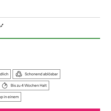
💅
dlich
Schonend ablösbar
Bis zu 4 Wochen Halt
op in einem