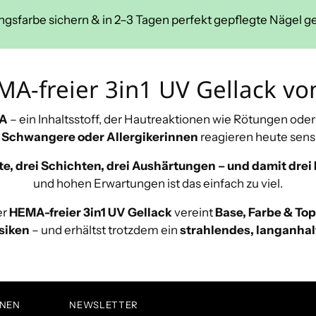
ingsfarbe sichern & in 2–3 Tagen perfekt gepflegte Nägel g
A-freier 3in1 UV Gellack vo
A
– ein Inhaltsstoff, der Hautreaktionen wie Rötungen ode
 Schwangere oder Allergikerinnen
reagieren heute sensi
te, drei Schichten, drei Aushärtungen – und damit drei 
und hohen Erwartungen ist das einfach zu viel.
er
HEMA-freier 3in1 UV Gellack
vereint
Base, Farbe & Top
isiken
– und erhältst trotzdem ein
strahlendes, langanhal
ONEN
NEWSLETTER