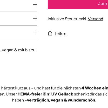
Zum 
Inklusive Steuer. exkl.
Versand
Teilen
Produkt
 vegan & mit bis zu
in
den
Warenkorb
legen
l, härtest kurz aus – und hast für die nächsten
4 Wochen ein
sen. Unser
HEMA-freier 3in1 UV Gellack
schenkt dir das si
haben –
verträglich, vegan & wunderschön
.