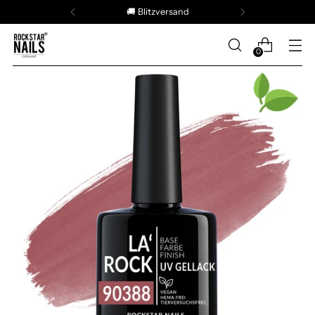
🚚 Blitzversand
0