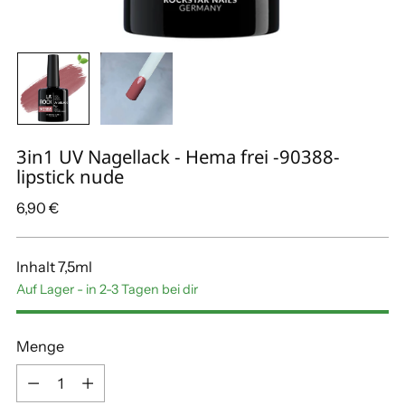
3in1 UV Nagellack - Hema frei -90388-
lipstick nude
Regulärer
6,90 €
Preis
Inhalt 7,5ml
Auf Lager - in 2-3 Tagen bei dir
Menge
Menge