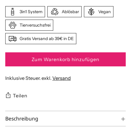
3in1 System
Ablösbar
Vegan
Tierversuchsfrei
Gratis Versand ab 39€ in DE
Zum Warenkorb hinzufügen
Inklusive Steuer. exkl.
Versand
Teilen
Produkt
Beschreibung
in
den