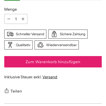
Menge
Menge
Schneller Versand
Sichere Zahlung
Qualitativ
Wiederverwendbar
Zum Warenkorb hinzufügen
Inklusive Steuer. exkl.
Versand
Teilen
Produkt