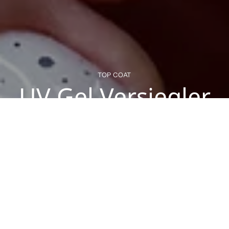
TOP COAT
UV Gel Versiegler
Wir haben sie in allen Varianten. Versiegler mit Effekt oder mit
langanhaltendem und kratzfestem Finish. Entdecke deinen
Liebling bei Rockstar Nails.