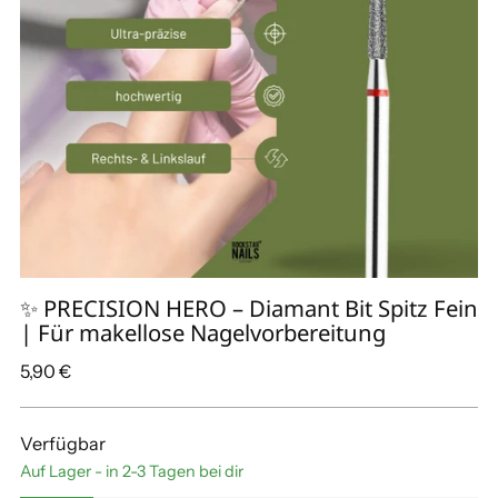
✨ PRECISION HERO – Diamant Bit Spitz Fein
| Für makellose Nagelvorbereitung
Regulärer
5,90 €
Preis
Verfügbar
Auf Lager - in 2-3 Tagen bei dir