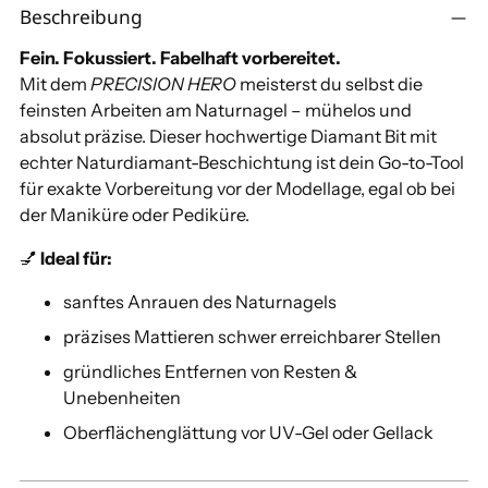
Beschreibung
in
den
Fein. Fokussiert. Fabelhaft vorbereitet.
Warenkorb
Mit dem
PRECISION HERO
meisterst du selbst die
legen
feinsten Arbeiten am Naturnagel – mühelos und
absolut präzise. Dieser hochwertige Diamant Bit mit
echter Naturdiamant-Beschichtung ist dein Go-to-Tool
für exakte Vorbereitung vor der Modellage, egal ob bei
der Maniküre oder Pediküre.
💅
Ideal für:
sanftes Anrauen des Naturnagels
präzises Mattieren schwer erreichbarer Stellen
gründliches Entfernen von Resten &
Unebenheiten
Oberflächenglättung vor UV-Gel oder Gellack