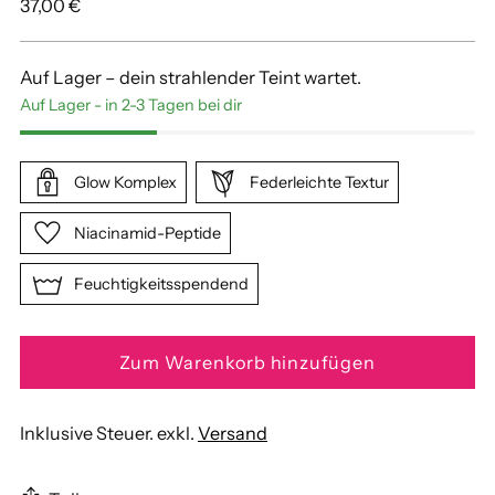
Regulärer
37,00 €
Preis
Auf Lager – dein strahlender Teint wartet.
Auf Lager - in 2-3 Tagen bei dir
Glow Komplex
Federleichte Textur
Niacinamid-Peptide
Feuchtigkeitsspendend
Zum Warenkorb hinzufügen
Inklusive Steuer. exkl.
Versand