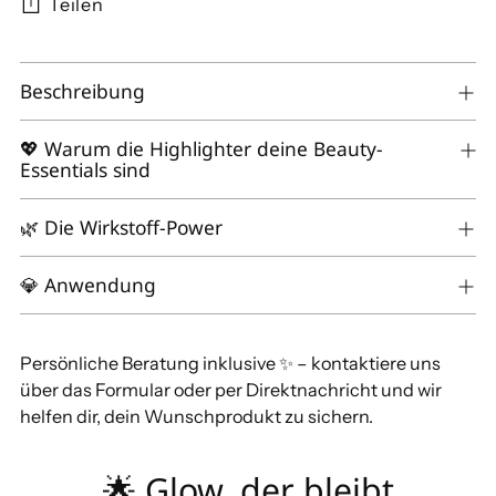
Teilen
Produkt
Beschreibung
in
den
Warenkorb
💖 Warum die Highlighter deine Beauty-
Essentials sind
legen
🌿 Die Wirkstoff-Power
💎 Anwendung
Persönliche Beratung inklusive ✨ – kontaktiere uns
über das Formular oder per Direktnachricht und wir
helfen dir, dein Wunschprodukt zu sichern.
🌟 Glow, der bleibt