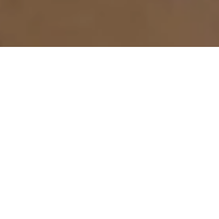
SPARE DAUERHAFT & ERLEBE PREMIUM-HAARPFLEGE IM ABO
⭐ VIP-Vorteile auf
einen Blick