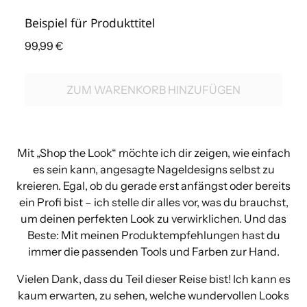
Beispiel für Produkttitel
99,99 €
ZUM WARENKORB HINZUFÜGEN
Produkt
in
Mit „Shop the Look“ möchte ich dir zeigen, wie einfach
den
es sein kann, angesagte Nageldesigns selbst zu
Warenkorb
kreieren. Egal, ob du gerade erst anfängst oder bereits
legen
ein Profi bist – ich stelle dir alles vor, was du brauchst,
um deinen perfekten Look zu verwirklichen. Und das
Beste: Mit meinen Produktempfehlungen hast du
immer die passenden Tools und Farben zur Hand.
Vielen Dank, dass du Teil dieser Reise bist! Ich kann es
kaum erwarten, zu sehen, welche wundervollen Looks