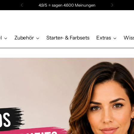
4,9/5 ⭐️ sagen 4.600 Meinungen
l
Zubehör
Starter- & Farbsets
Extras
Wis