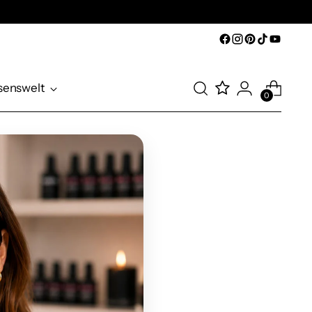
senswelt
0