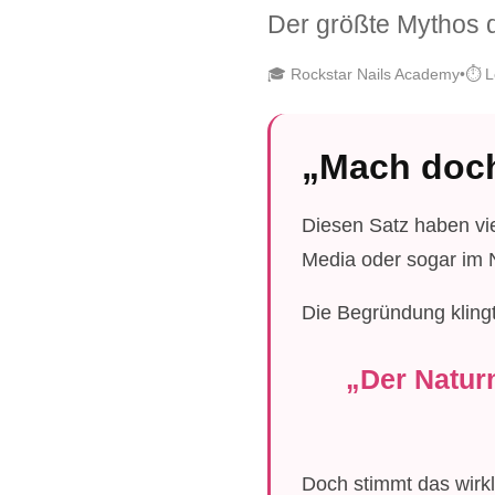
Der größte Mythos d
🎓 Rockstar Nails Academy
•
⏱️ L
„Mach doch
Diesen Satz haben vi
Media oder sogar im 
Die Begründung klingt
„Der Natur
Doch stimmt das wirkl